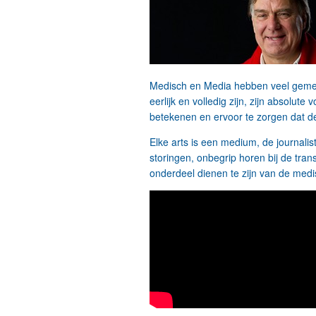
Medisch en Media hebben veel gemeen,
eerlijk en volledig zijn, zijn absolu
betekenen en ervoor te zorgen dat d
Elke arts is een medium, de journal
storingen, onbegrip horen bij de tra
onderdeel dienen te zijn van de medi