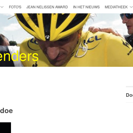
FOTO'S
JEAN NELISSEN AWARD
IN HET NIEUWS
MEDIATHEEK
enders
Do
 doe