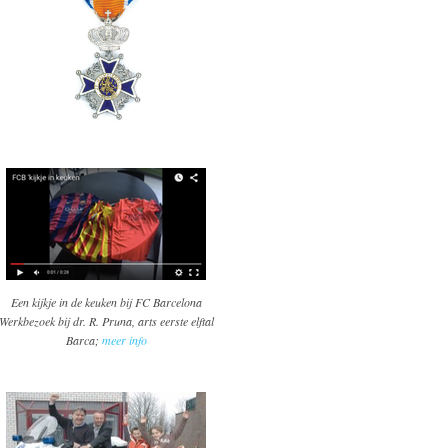
Een kijkje in de keuken bij FC Barcelona
Werkbezoek bij dr. R. Pruna, arts eerste elftal
Barca;
meer info