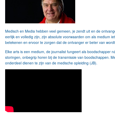
Medisch en Media hebben veel gemeen, je zendt uit en de ontvanger
eerlijk en volledig zijn, zijn absolute voorwaarden om als medium ie
betekenen en ervoor te zorgen dat de ontvanger er beter van wordt
Elke arts is een medium, de journalist fungeert als boodschapper
storingen, onbegrip horen bij de transmissie van boodschappen. Me
onderdeel dienen te zijn van de medische opleiding (JB).