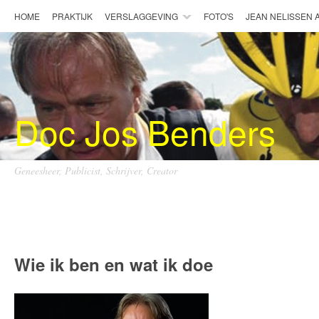
HOME
PRAKTIJK
VERSLAGGEVING
FOTO'S
JEAN NELISSEN
Doc Jos Benders
Geneesheer, Publicist, Schrijver, Creator
Doc Jos Benders
Wie ik ben en wat ik doe