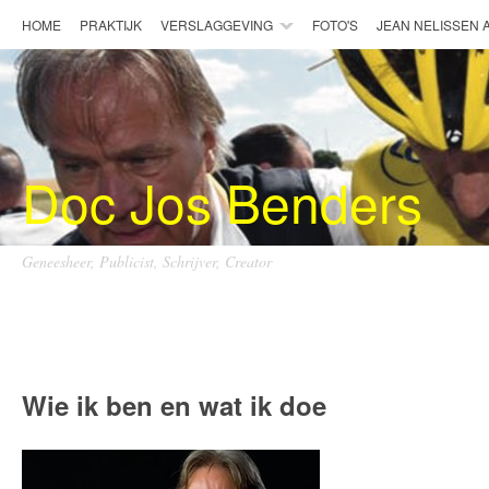
HOME
PRAKTIJK
VERSLAGGEVING
FOTO'S
JEAN NELISSEN
Doc Jos Benders
Geneesheer, Publicist, Schrijver, Creator
Doc Jos Benders
Wie ik ben en wat ik doe