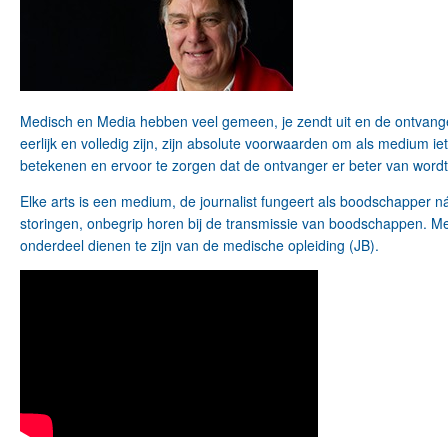
Medisch en Media hebben veel gemeen, je zendt uit en de ontvanger
eerlijk en volledig zijn, zijn absolute voorwaarden om als medium ie
betekenen en ervoor te zorgen dat de ontvanger er beter van wordt
Elke arts is een medium, de journalist fungeert als boodschapper
storingen, onbegrip horen bij de transmissie van boodschappen. Me
onderdeel dienen te zijn van de medische opleiding (JB).