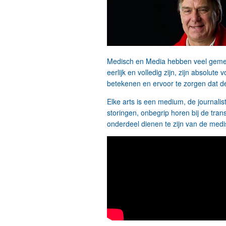
Medisch en Media hebben veel gemeen,
eerlijk en volledig zijn, zijn absolu
betekenen en ervoor te zorgen dat d
Elke arts is een medium, de journal
storingen, onbegrip horen bij de tra
onderdeel dienen te zijn van de medi