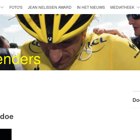
FOTO'S
JEAN NELISSEN AWARD
IN HET NIEUWS
MEDIATHEEK
enders
Do
 doe