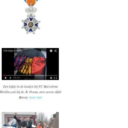
Een kijkje in de keuken bij FC Barcelona
Werkbezoek bij dr. R. Pruna, arts eerste elftal
Barca;
meer info