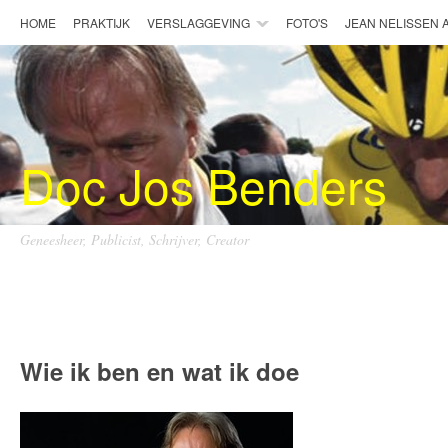
HOME
PRAKTIJK
VERSLAGGEVING
FOTO'S
JEAN NELISSEN
Doc Jos Benders
Geneesheer, Publicist, Schrijver, Creator
Doc Jos Benders
Wie ik ben en wat ik doe