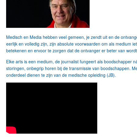
Medisch en Media hebben veel gemeen, je zendt uit en de ontvanger
eerlijk en volledig zijn, zijn absolute voorwaarden om als medium ie
betekenen en ervoor te zorgen dat de ontvanger er beter van wordt
Elke arts is een medium, de journalist fungeert als boodschapper
storingen, onbegrip horen bij de transmissie van boodschappen. Me
onderdeel dienen te zijn van de medische opleiding (JB).